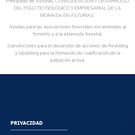
Principado de Asturias: CONSOLIDACIÓN Y DESARROLLO
DEL POLO TECNOLÓGICO Y EMPRESARIAL DE LA
BIOMASA EN ASTURIAS.
Ayudas para las asociaciones forestales encaminadas al
fomento y a la extensión forestal.
Subvenciones para el desarrollo de acciones de Reskilling
y Upskilling para la formación de cualificación de la
población activa.
PRIVACIDAD