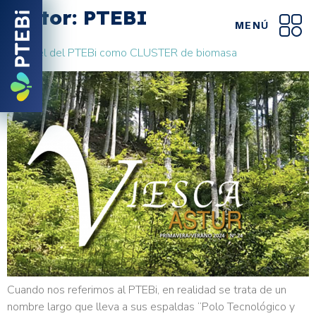
Autor:
PTEBI
MENÚ
El papel del PTEBi como CLUSTER de biomasa
Cuando nos referimos al PTEBi, en realidad se trata de un
nombre largo que lleva a sus espaldas “Polo Tecnológico y